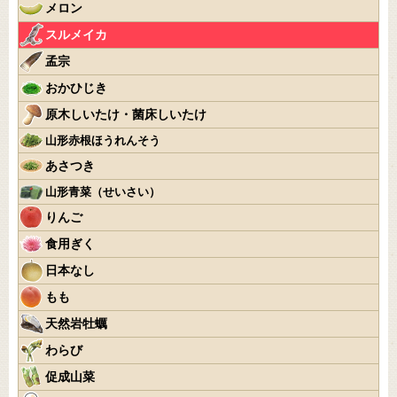
メロン
スルメイカ
孟宗
おかひじき
原木しいたけ・菌床しいたけ
山形赤根ほうれんそう
あさつき
山形青菜（せいさい）
りんご
食用ぎく
日本なし
もも
天然岩牡蠣
わらび
促成山菜