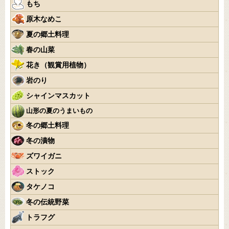
もち
原木なめこ
夏の郷土料理
春の山菜
花き（観賞用植物）
岩のり
シャインマスカット
山形の夏のうまいもの
冬の郷土料理
冬の漬物
ズワイガニ
ストック
タケノコ
冬の伝統野菜
トラフグ