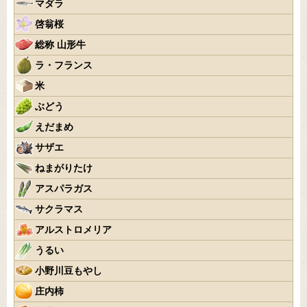
マダラ
啓翁桜
総称 山形牛
ラ・フランス
米
ぶどう
えだまめ
サザエ
ねまがりたけ
アスパラガス
サクラマス
アルストロメリア
うるい
小野川豆もやし
庄内柿