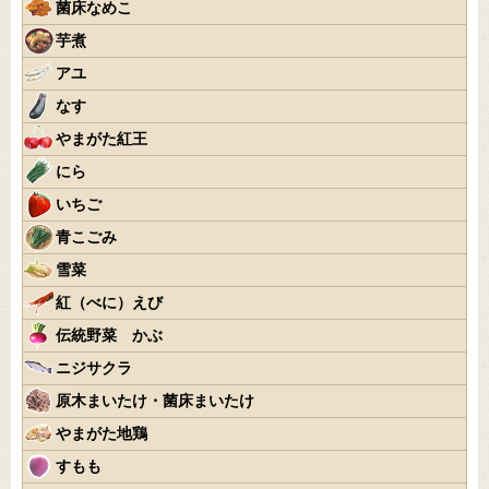
菌床なめこ
芋煮
アユ
なす
やまがた紅王
にら
いちご
青こごみ
雪菜
紅（べに）えび
伝統野菜 かぶ
ニジサクラ
原木まいたけ・菌床まいたけ
やまがた地鶏
すもも