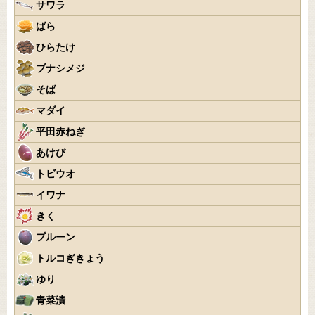
サワラ
ばら
ひらたけ
ブナシメジ
そば
マダイ
平田赤ねぎ
あけび
トビウオ
イワナ
きく
プルーン
トルコぎきょう
ゆり
青菜漬