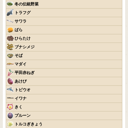
冬の伝統野菜
トラフグ
サワラ
ばら
ひらたけ
ブナシメジ
そば
マダイ
平田赤ねぎ
あけび
トビウオ
イワナ
きく
プルーン
トルコぎきょう