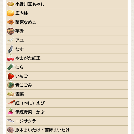
小野川豆もやし
庄内柿
菌床なめこ
芋煮
アユ
なす
やまがた紅王
にら
いちご
青こごみ
雪菜
紅（べに）えび
伝統野菜 かぶ
ニジサクラ
原木まいたけ・菌床まいたけ