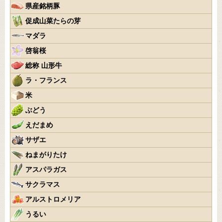
県産銘柄豚
促成山菜たらの芽
マダラ
啓翁桜
総称 山形牛
ラ・フランス
米
ぶどう
えだまめ
サザエ
ねまがりたけ
アスパラガス
サクラマス
アルストロメリア
うるい