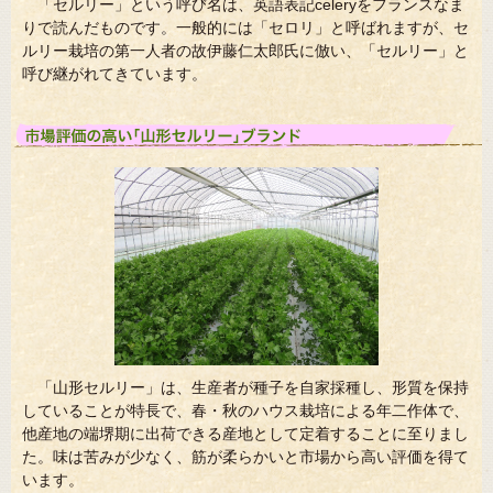
「セルリー」という呼び名は、英語表記celeryをフランスなま
りで読んだものです。一般的には「セロリ」と呼ばれますが、セ
ルリー栽培の第一人者の故伊藤仁太郎氏に倣い、「セルリー」と
呼び継がれてきています。
「山形セルリー」は、生産者が種子を自家採種し、形質を保持
していることが特長で、春・秋のハウス栽培による年二作体で、
他産地の端堺期に出荷できる産地として定着することに至りまし
た。味は苦みが少なく、筋が柔らかいと市場から高い評価を得て
います。