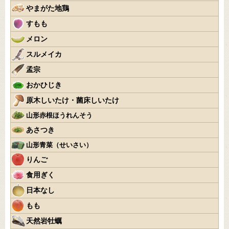
やまがた地鶏
すもも
メロン
スルメイカ
孟宗
おかひじき
原木しいたけ・菌床しいたけ
山形赤根ほうれんそう
あさつき
山形青菜（せいさい）
りんご
食用ぎく
日本なし
もも
天然岩牡蠣