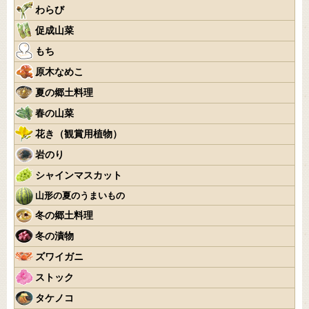
わらび
促成山菜
もち
原木なめこ
夏の郷土料理
春の山菜
花き（観賞用植物）
岩のり
シャインマスカット
山形の夏のうまいもの
冬の郷土料理
冬の漬物
ズワイガニ
ストック
タケノコ