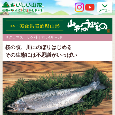
サクラマス｜サケ科｜旬：4月～5月
桜の頃、川にのぼりはじめる
その生態には不思議がいっぱい