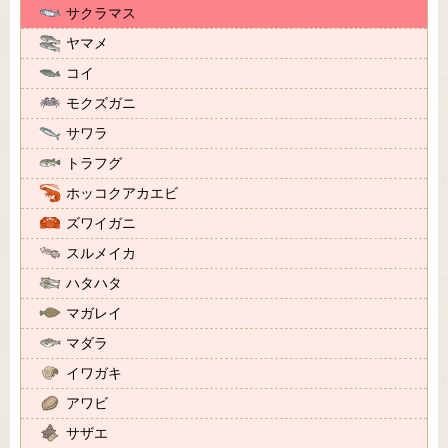
サクラマス
ヤマメ
コイ
モクズガニ
サワラ
トラフグ
ホッコクアカエビ
ズワイガニ
スルメイカ
ハタハタ
マガレイ
マダラ
イワガキ
アワビ
サザエ