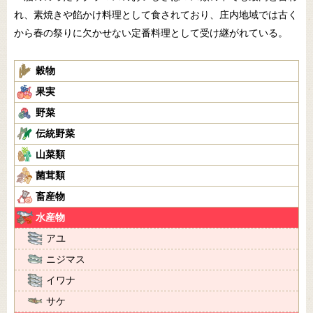
れ、素焼きや餡かけ料理として食されており、庄内地域では古く
から春の祭りに欠かせない定番料理として受け継がれている。
穀物
果実
野菜
伝統野菜
山菜類
菌茸類
畜産物
水産物
アユ
ニジマス
イワナ
サケ