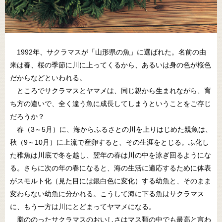
1992年、サクラマスが「山形県の魚」に選ばれた。名前の由
来は春、桜の季節に川に上ってくるから、あるいは身の色が桜色
だからなどといわれる。
ところでサクラマスとヤマメは、同じ親から生まれながら、育
ち方の違いで、全く違う魚に成長してしまうということをご存じ
だろうか？
春（3～5月）に、海からふるさとの川を上りはじめた親魚は、
秋（9～10月）に上流で産卵すると、その生涯をとじる。ふ化し
た稚魚は川底で冬を越し、翌年の春は川の中を泳ぎ回るようにな
る。さらに次の年の春になると、海の生活に適応するために体表
がスモルト化（見た目には銀白色に変化）する幼魚と、そのまま
変わらない幼魚に分かれる。こうして海に下る魚はサクラマス
に、もう一方は川にとどまってヤマメになる。
脂ののったサクラマスのおいしさはマス類の中でも最高と言わ