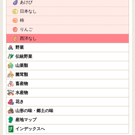
あけび
日本なし
柿
りんご
西洋なし
野菜
伝統野菜
山菜類
菌茸類
畜産物
水産物
花き
山形の味・郷土の味
産地マップ
インデックスへ