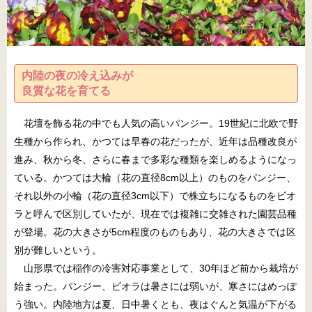
内陸の夜の冷え込みが
良質な花を育てる
花壇を飾る花の中でも人気の高いパンジー。19世紀に北欧で野
生種から作られ、かつては早春の花だったが、近年は品種改良が
進み、秋から冬、さらに春まで多彩な種類を楽しめるようになっ
ている。かつては大輪（花の直径8cm以上）のものをパンジー、
それ以外の小輪（花の直径3cm以下）で株立ちになるものをビオ
ラと呼んで区別していたが、現在では複雑に交雑された園芸品種
が登場。花の大きさが5cm程度のものもあり、花の大きさでは区
別が難しいという。
山形県では稲作の冷害対応事業として、30年ほど前から栽培が
始まった。パンジー、ビオラは暑さには弱いが、寒さにはめっぽ
う強い。内陸地方は夏、日中暑くとも、夜はぐんと気温が下がる