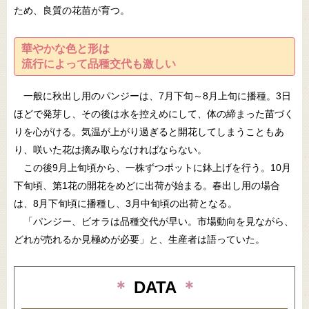
ため、良質の花苗が育つ。
華やかな色と形は
流行によって品種交代も激しい
一般に秋出し用のパンジーは、7月下旬～8月上旬に播種。3日
ほどで発芽し、その後は水を控えめにして、体の締まった苗づく
りを心がける。気温が上がり過ぎると開花してしまうこともあ
り、咲いた花は摘み取らなければならない。
この後9月上旬頃から、一株ずつポットに鉢上げを行う。10月
下旬頃、第1花の開花をめどに出荷が始まる。春出し用の場合
は、8月下旬頃に播種し、3月中旬頃の出荷となる。
「パンジー、ビオラは品種交代が早い。市場動向を見ながら、
どれが売れるか見極めが必要」と、生産者は語っていた。
＊
DATA
＊