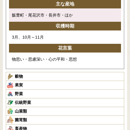
主な産地
飯豊町・尾花沢市・長井市・ほか
収穫時期
3月、10月～11月
花言葉
物思い・思慮深い・心の平和・思想
穀物
果実
野菜
伝統野菜
山菜類
菌茸類
畜産物