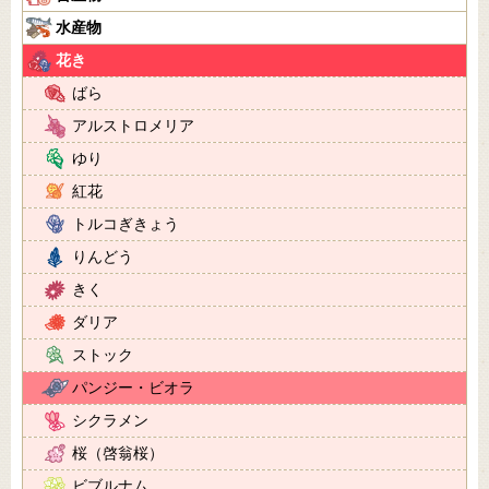
水産物
花き
ばら
アルストロメリア
ゆり
紅花
トルコぎきょう
りんどう
きく
ダリア
ストック
パンジー・ビオラ
シクラメン
桜（啓翁桜）
ビブルナム