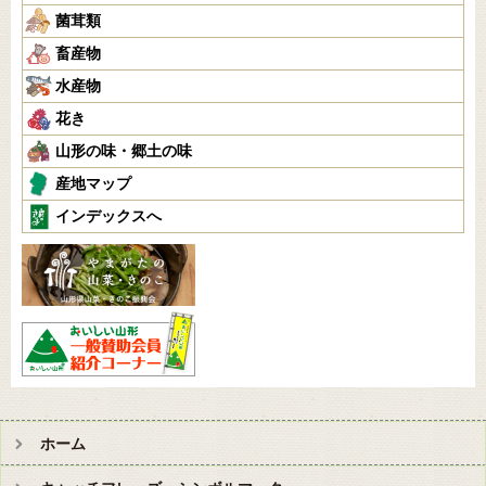
菌茸類
畜産物
水産物
花き
山形の味・郷土の味
産地マップ
インデックスへ
ホーム