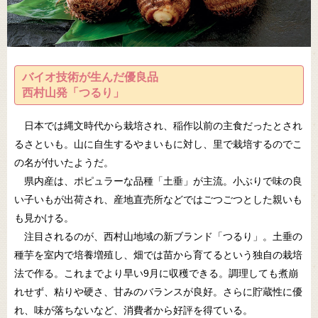
バイオ技術が生んだ優良品
西村山発「つるり」
日本では縄文時代から栽培され、稲作以前の主食だったとされ
るさといも。山に自生するやまいもに対し、里で栽培するのでこ
の名が付いたようだ。
県内産は、ポピュラーな品種「土垂」が主流。小ぶりで味の良
い子いもが出荷され、産地直売所などではごつごつとした親いも
も見かける。
注目されるのが、西村山地域の新ブランド「つるり」。土垂の
種芋を室内で培養増殖し、畑では苗から育てるという独自の栽培
法で作る。これまでより早い9月に収穫できる。調理しても煮崩
れせず、粘りや硬さ、甘みのバランスが良好。さらに貯蔵性に優
れ、味が落ちないなど、消費者から好評を得ている。