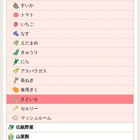
すいか
トマト
いちご
なす
えだまめ
きゅうり
にら
アスパラガス
長ねぎ
食用ぎく
さといも
セルリー
マッシュルーム
伝統野菜
山菜類