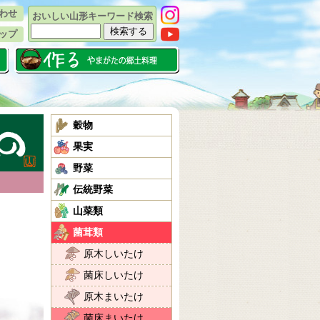
わせ
おいしい山形キーワード検索
ップ
穀物
果実
野菜
伝統野菜
山菜類
菌茸類
原木しいたけ
菌床しいたけ
原木まいたけ
菌床まいたけ