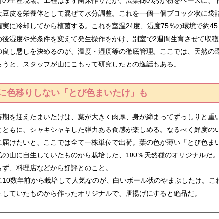
の生産現場。工程はまず菌床作りだが、広葉樹のおが粉をベースに、
大豆皮を栄養体として混ぜて水分調整。これを一個一個ブロック状に袋
確実に冷却してから植菌する。これを室温24度、湿度75％の環境で約45
の後湿度や光条件を変えて発生操作をかけ、別室で2週間生育させて収穫
良し悪しを決めるのが、温度・湿度等の徹底管理。ここでは、天然の
ろうと、スタッフが山にこもって研究したとの逸話もある。
に色移りしない
「とび色まいたけ」も
期を迎えたまいたけは、葉が大きく肉厚、身が締まってずっしりと重
とともに、シャキシャキした弾力ある食感が楽しめる。なるべく鮮度の
に届けたいと、ここでは全て一株単位で出荷。葉の色が薄い「とび色ま
元の山に自生していたものから栽培した、100％天然種のオリジナルだ
らず、料理店などから好評とのこと。
10数年前から栽培して人気なのが、白いボール状のやまぶしたけ。こ
生していたものから作ったオリジナルで、唐揚げにすると絶品だ。