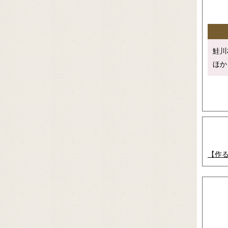
鮭川
ほか
【作