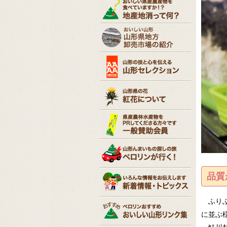
品質
ふりふ
に並ぶ