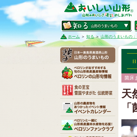
ホーム
＞
知る
＞
山形のうまいもの：
菌床
天
「