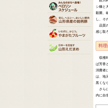
鮭川村
シ糠と
殺菌、
し、そ
品質の
感じ取
料理
収穫時
ば芳香
消費者
は、地
黒くな
さらに
内に自