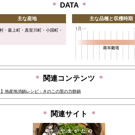
＊
DATA
＊
主な産地
主な品種と収穫時期
村・最上町・真室川町・小国町・
＊
関連コンテンツ
＊
る】地産地消鍋レシピ：きのこの里の力餅鍋
＊
関連サイト
＊