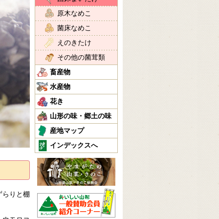
原木なめこ
菌床なめこ
えのきたけ
その他の菌茸類
畜産物
水産物
花き
山形の味・郷土の味
産地マップ
インデックスへ
ずらりと棚