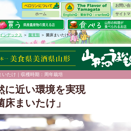
お問い合
ホーム
サイトマ
インデックス
＞
菌茸類
＞ 菌床まいたけ
まいたけ｜収穫時期：周年栽培
然に近い環境を実現
菌床まいたけ」