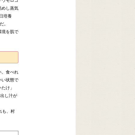
トウモロコ
詰めし蒸気
日培養
だ。
環境を肌で
い。食べれ
いい状態で
いたけ」
。出し汁が
れも、村