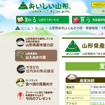
ホ
ホーム
＞
食べる
＞
山形県産米はえぬきの宿：置賜地域「小
置
扇屋旅館
連絡先
〒992-0
電話
0238-32-2
ホームページ
http://ogiy
アクセス
地図を見る