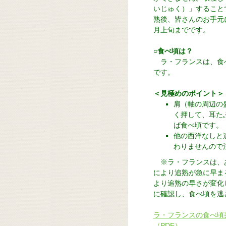
いじゅく）」すること
熟後、皆さんのお手元に
月上旬までです。
○食べ頃は？
ラ・フランスは、食
です。
＜見極めのポイント＞
肩（軸の周辺の
く押して、耳た
ば食べ頃です。
他の西洋なしと
わりませんので
※ラ・フランスは、
により追熟が急に早ま
より追熟の早さが変化
に確認し、食べ頃を逃
ラ・フランスの食べ頃
（PDF）