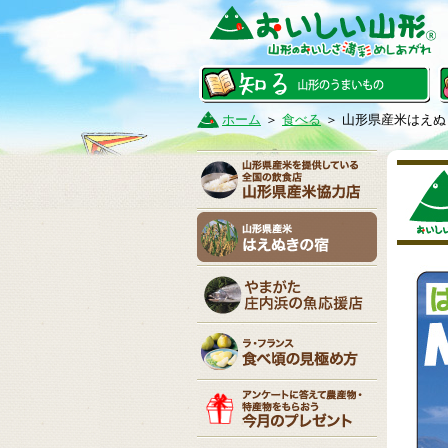
ホーム
＞
食べる
＞
山形県産米はえぬ