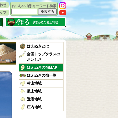
わせ
おいしい山形キーワード検索
ップ
はえぬきとは
全国トップクラスの
おいしさ
はえぬきの宿MAP
はえぬきの宿一覧
村山地域
最上地域
置賜地域
庄内地域