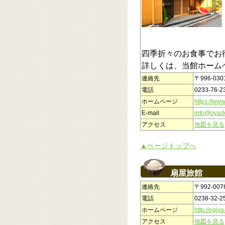
四季折々のお食事でお
詳しくは、当館ホーム
連絡先
〒996-03
電話
0233-76-2
ホームページ
https://ww
E-mail
info@oyad
アクセス
地図を見る
▲ページトップへ
扇屋旅館
連絡先
〒992-0
電話
0238-32-2
ホームページ
http://ogiy
アクセス
地図を見る