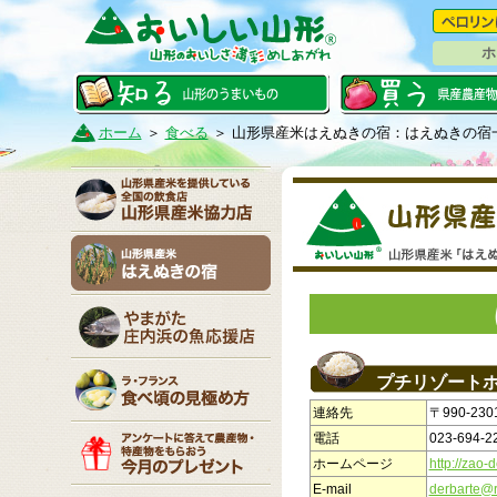
ホ
ホーム
＞
食べる
＞
山形県産米はえぬきの宿：はえぬきの宿
プチリゾート
連絡先
〒990-23
電話
023-694-2
ホームページ
http://zao-
E-mail
derbarte@r