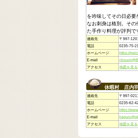
を吟味してその日必要
なお刺身は格別。その
た手作り料理が評判で
連絡先
〒997-12
電話
0235-75-2
ホームページ
https://me
E-mail
chouon@f8.
アクセス
地図を見る
休暇村 庄内
連絡先
〒997-0
電話
0235-62-4
ホームページ
https://www
E-mail
haguro@qk
アクセス
地図を見る