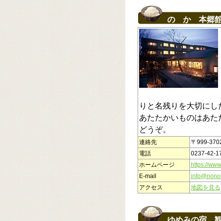
のゝか 本郷
りと名残りを大切にし
あたたかいものはあた
どうぞ。
連絡先
〒999-37
電話
0237-42-1
ホームページ
https://www
E-mail
info@nonok
アクセス
地図を見る
ゆめみの宿 