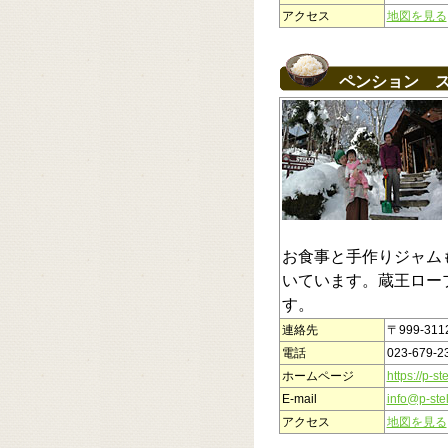
アクセス
地図を見る
ペンション 
お食事と手作りジャム
いています。蔵王ロー
す。
連絡先
〒999-31
電話
023-679-2
ホームページ
https://p-st
E-mail
info@p-ste
アクセス
地図を見る