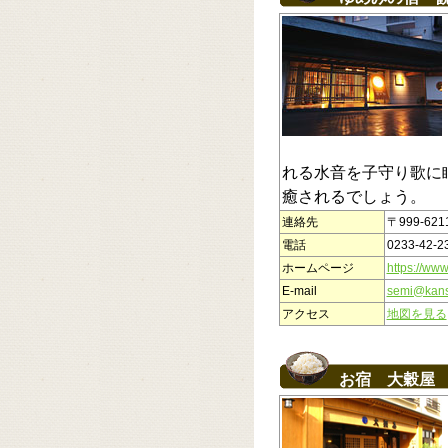
れる水音を子守り歌に
癒されるでしょう。
連絡先
〒999-6
電話
0233-42-2
ホームページ
https://www
E-mail
semi@kans
アクセス
地図を見る
お宿 大穀屋