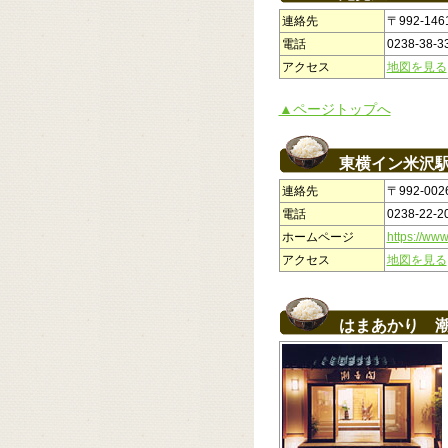
連絡先
〒992-1
電話
0238-38-3
アクセス
地図を見る
▲ページトップへ
東横イン米沢
連絡先
〒992-00
電話
0238-22-2
ホームページ
https://www
アクセス
地図を見る
はまあかり 