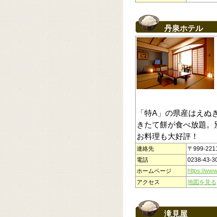
丹泉ホテル
「特A」の県産はえぬ
きたて餅が食べ放題。
お料理も大好評！
連絡先
〒999-22
電話
0238-43-3
ホームページ
https://www
アクセス
地図を見る
滝見屋