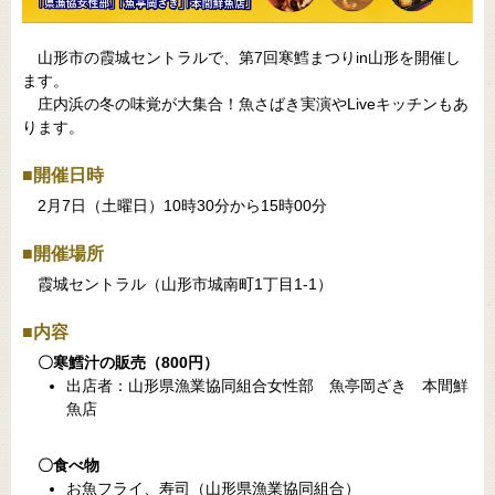
山形市の霞城セントラルで、第7回寒鱈まつりin山形を開催し
ます。
庄内浜の冬の味覚が大集合！魚さばき実演やLiveキッチンもあ
ります。
■開催日時
2月7日（土曜日）10時30分から15時00分
■開催場所
霞城セントラル（山形市城南町1丁目1-1）
■内容
〇寒鱈汁の販売（800円）
出店者：山形県漁業協同組合女性部 魚亭岡ざき 本間鮮
魚店
〇食べ物
お魚フライ、寿司（山形県漁業協同組合）