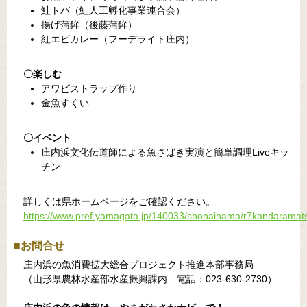
鮭トバ（鮭人工孵化事業連合会）
揚げ蒲鉾（後藤蒲鉾）
紅エビカレー（フーデライト庄内）
〇楽しむ
アワビストラップ作り
金魚すくい
〇イベント
庄内浜文化伝道師による魚さばき実演と簡単調理Liveキッ
チン
詳しくは県ホームページをご確認ください。
https://www.pref.yamagata.jp/140033/shonaihama/r7kandaramats
■お問合せ
庄内浜の魚消費拡大総合プロジェクト推進本部事務局
（山形県農林水産部水産振興課内 電話：023-630-2730）