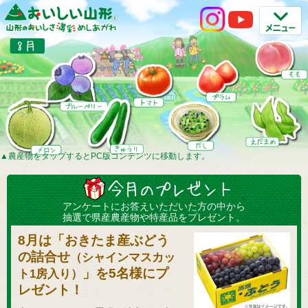
▲
農産物をタップするとPC版コンテンツに移動します。
アンケートにお答えいただいた方の中から
抽選で県産農産物や特産品をプレゼント。
8月は「おきたま産ぶどう
の詰合せ
（シャインマスカッ
」を5名様にプ
ト1房入り）
レゼント！