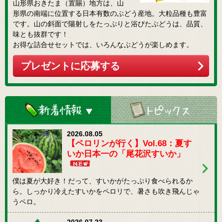
山形県おきたま（置賜）地方は、山
形県の南端に位置する日本有数のぶどう産地。大粒品種も豊富
です。山の斜面で陽射しをたっぷりと浴びたぶどうは、品質、
味とも抜群です！
お得な詰合せセットでは、いろんなぶどうが楽しめます。
プレゼントに応募する
新着情報
2026.08.05
【ペロリンが行く】Vol.68：夏す
いか日本一の「尾花沢すいか」
僕は夏が大好き！だって、すいかがたっぷり食べられるか
ら。しっかり冷えたすいかをペロリで、暑さも吹き飛んじゃ
うペロ。