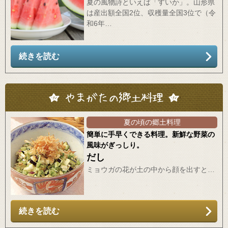
夏の風物詩といえば「すいか」。山形県
は産出額全国2位、収穫量全国3位で（令
和6年…
続きを読む
夏の頃の郷土料理
簡単に手早くできる料理。新鮮な野菜の
風味がぎっしり。
だし
ミョウガの花が土の中から顔を出すと…
続きを読む